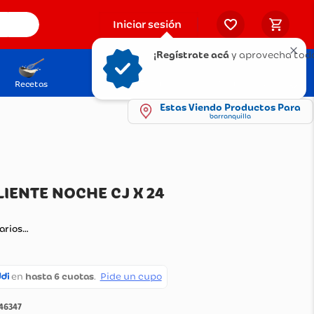
Iniciar sesión
¡Regístrate acá
y aprovecha todo
Recetas
Solicita tu Tarjeta
Puntos Olímpica
Estas Viendo Productos Para
barranquilla
*PAX CALIENTE NOCHE CJ X 24
B X 18 G
ando comentarios…