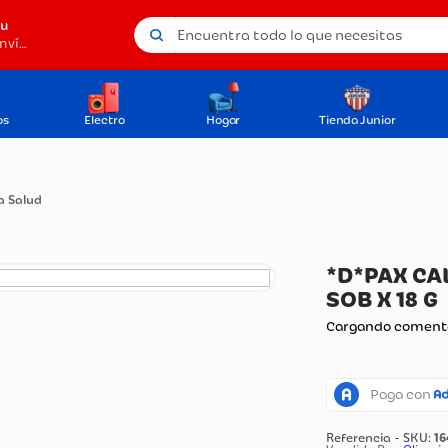
Encuentra todo lo que necesitas
tu
Método de envío
os
Electro
Hogar
Tienda Junior
do De La Salud
*D
SO
Carg