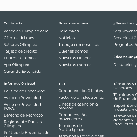
Más reciente
Todos
Cargando comentarios…
Contenido
Nuestra empresa
Vende en Olimpica.com
Domicilios
Ofertas del mes
Noticias
Sabores Olímpica
Trabaja con nosotros
Tarjeta de crédito
Quiénes somos
Puntos Olimpica
Nuestras tiendas
App Olímpica
Nuestras marcas
Garantía Extendida