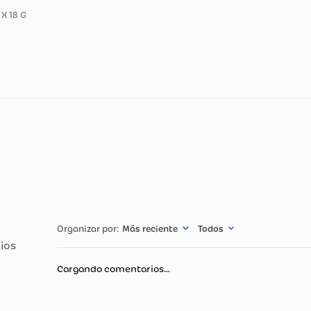
ducto
4 SOB X 18 G
cnicas
Especificació