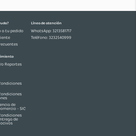
¿Necesitas ayuda?
Línea de atención
Seguimiento a tu pedido
WhatsApp: 3213581717
Servicio al Cliente
Teléfono: 3232540999
Preguntas frecuentes
Ética y cumplimiento
Denuncias y/o Reportes