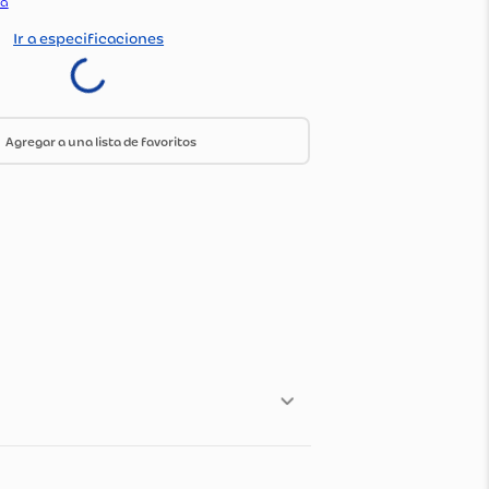
:
1646347
do Por:
Olimpica
Ir a especificaciones