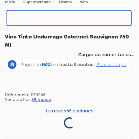
Supermercado
Licores
Vino
Vino Tinto Undurraga Cabernet Sauvignon 750
Ml
Cargando comentarios…
:
1179966
Vendido Por:
Olimpica
Ir a especificaciones