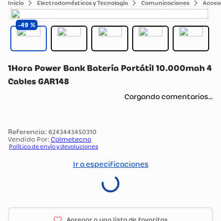
Electrodomésticos y Tecnología
Comunicaciones
Acceso
49
1Hora Power Bank Batería Portátil 10.000mah 4
Cables GAR148
Cargando comentarios…
:
6243443450310
Vendido Por:
Colmetecno
Política de envío y devoluciones
Ir a especificaciones