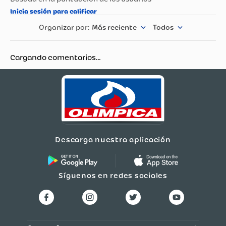
Compatibilidad
Smartphone
Más reciente
Todos
Potencia de salida
20 W
Cargando comentarios…
Tipo de Conector
Tipo C, Lightning
Descarga nuestra aplicación
Síguenos en redes sociales