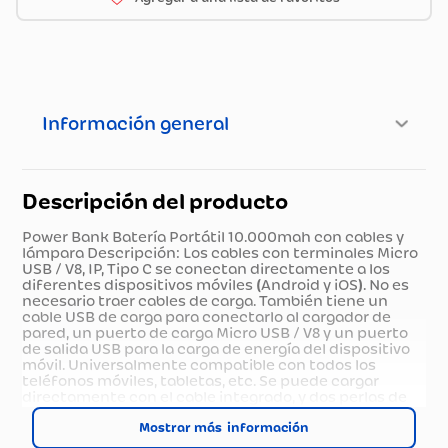
Información general
Descripción del producto
Power Bank Batería Portátil 10.000mah con cables y
lámpara Descripción: Los cables con terminales Micro
USB / V8, IP, Tipo C se conectan directamente a los
diferentes dispositivos móviles (Android y iOS). No es
necesario traer cables de carga. También tiene un
cable USB de carga para conectarlo al cargador de
pared, un puerto de carga Micro USB / V8 y un puerto
de salida USB para la carga de energía del dispositivo
móvil. Universalmente compatible con todos los
teléfonos móviles, tabletas, etc. Se puede cargar
directamente con el cable integrado, y dos perlas de
lámpara integradas se pueden utilizar como linterna
Chip integrado regula la energía de manera
Mostrar más
inteligente. Proporciona protección contra