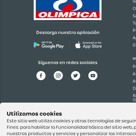
V
O
S
T
P
Descarga nuestra aplicación
A
G
I
Síguenos en redes sociales
P
A
A
D
R
O
P
p
T
Este sitio web utiliza cookies y otras tecnologías de seg
fines:
para habilitar la funcionalidad básica del sitio web
,
p
nuestros productos y servicios y personalizar las interac