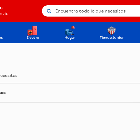
Encuentra todo lo que necesitas
tu
nvío
os
Electro
Hogar
Tienda Junior
necesitas
tos