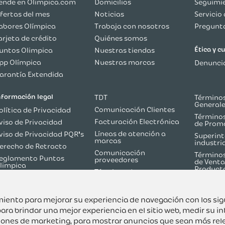
ende en Olimpica.com
Domicilios
Seguimie
fertas del mes
Noticias
Servicio 
abores Olímpica
Trabaja con nosotros
Pregunta
arjeta de crédito
Quiénes somos
Ética y 
untos Olimpica
Nuestras tiendas
pp Olímpica
Nuestras marcas
Denuncia
arantía Extendida
nformación legal
TDT
Términos
General
Comunicación Clientes
olítica de Privacidad
Términos
Facturación Electrónica
viso de Privacidad
de Prom
Líneas de atención a
viso de Privacidad PQR's
Superint
marcas
industri
erecho de Retracto
Comunicación
Términos
eglamento Puntos
proveedores
de Venta
limpica
Product
Términos de
olítica de Reversión de
Martketplace
ago
Términos y Condiciones
odo sobre TDT
Flash Olímpica
uimiento para mejorar su experiencia de navegación con los si
ara brindar una mejor experiencia en el sitio web
,
medir su in
ciones de marketing
,
para mostrar anuncios que sean más rel