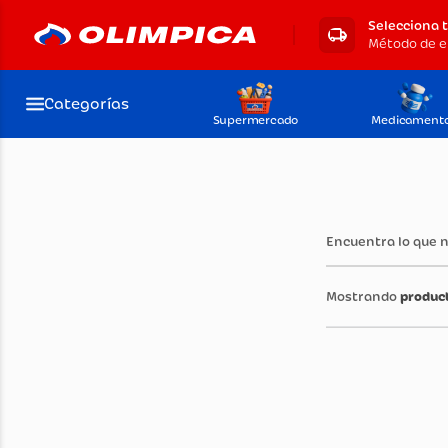
Selecciona 
Método de e
Categorías
Supermercado
Medicament
Encuentra lo que 
produc