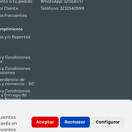
nto a tu pedido
WhatsApp: 3213581717
al Cliente
Teléfono: 3232540999
s frecuentes
cumplimiento
s y/o Reportes
 y Condiciones
es
 y Condiciones
ociones
endencia de
a y comercio - SIC
 y Condiciones
 y Entrega de
os Nocivos
guientes
Aceptar
Rechazar
Configurar
terés en
evantes