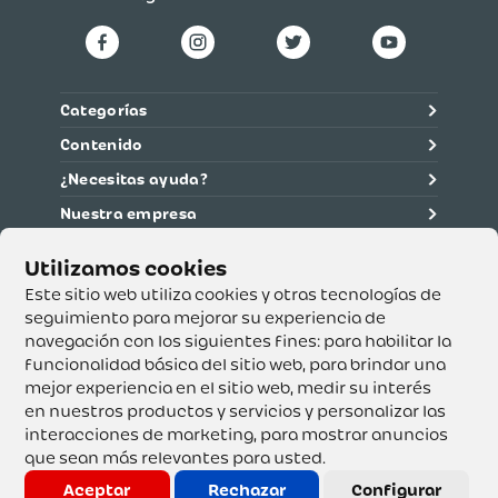
Categorías
Contenido
¿Necesitas ayuda?
Nuestra empresa
Información legal
Ética y cumplimiento
Este sitio web utiliza cookies y otras tecnologías de
seguimiento para mejorar su experiencia de
navegación con los siguientes fines:
para habilitar la
Supertiendas y Drogería Olímpica S.A. - Nit 890.107.487 -
Dirección de notificación: Calle 53 No. 46-192 local 3-01
funcionalidad básica del sitio web
,
para brindar una
Teléfono: 3232540999 - Correo:
mejor experiencia en el sitio web
,
medir su interés
servicioalcliente@olimpica.com.co
en nuestros productos y servicios y personalizar las
interacciones de marketing
,
para mostrar anuncios
que sean más relevantes para usted
.
Copyright o Actualización 2023 OLÍMPICA S.A. Derechos
Reservados.
Aceptar
Rechazar
Configurar