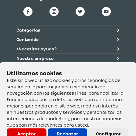
Categorías
Contenido
¿Necesitas ayuda?
Nuestra empresa
Información legal
Ética y cumplimiento
Este sitio web utiliza cookies y otras tecnologías de
seguimiento para mejorar su experiencia de
navegación con los siguientes fines:
para habilitar la
Supertiendas y Drogería Olímpica S.A. - Nit 890.107.487 -
Dirección de notificación: Calle 53 No. 46-192 local 3-01
funcionalidad básica del sitio web
,
para brindar una
Teléfono: 3232540999 - Correo:
mejor experiencia en el sitio web
,
medir su interés
servicioalcliente@olimpica.com.co
en nuestros productos y servicios y personalizar las
interacciones de marketing
,
para mostrar anuncios
que sean más relevantes para usted
.
Copyright o Actualización 2023 OLÍMPICA S.A. Derechos
Reservados.
Aceptar
Rechazar
Configurar