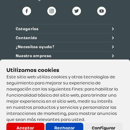
Categorías
Contenido
¿Necesitas ayuda?
Nuestra empresa
Información legal
Ética y cumplimiento
Este sitio web utiliza cookies y otras tecnologías de
seguimiento para mejorar su experiencia de
navegación con los siguientes fines:
para habilitar la
Supertiendas y Drogería Olímpica S.A. - Nit 890.107.487 -
Dirección de notificación: Calle 53 No. 46-192 local 3-01
funcionalidad básica del sitio web
,
para brindar una
Teléfono: 3232540999 - Correo:
mejor experiencia en el sitio web
,
medir su interés
servicioalcliente@olimpica.com.co
en nuestros productos y servicios y personalizar las
interacciones de marketing
,
para mostrar anuncios
que sean más relevantes para usted
.
Copyright o Actualización 2023 OLÍMPICA S.A. Derechos
Reservados.
Aceptar
Rechazar
Configurar