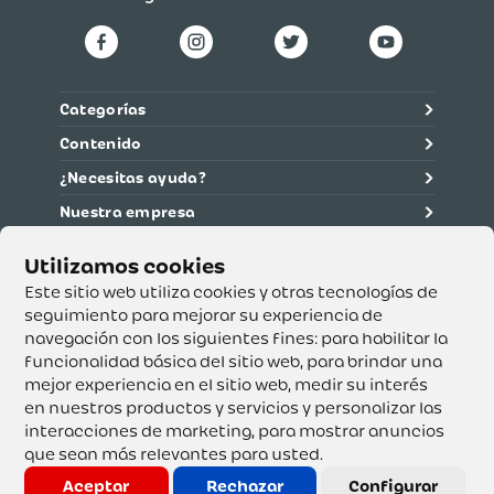
Categorías
Contenido
¿Necesitas ayuda?
Nuestra empresa
Información legal
Ética y cumplimiento
Este sitio web utiliza cookies y otras tecnologías de
seguimiento para mejorar su experiencia de
navegación con los siguientes fines:
para habilitar la
Supertiendas y Drogería Olímpica S.A. - Nit 890.107.487 -
Dirección de notificación: Calle 53 No. 46-192 local 3-01
funcionalidad básica del sitio web
,
para brindar una
Teléfono: 3232540999 - Correo:
mejor experiencia en el sitio web
,
medir su interés
servicioalcliente@olimpica.com.co
en nuestros productos y servicios y personalizar las
interacciones de marketing
,
para mostrar anuncios
que sean más relevantes para usted
.
Copyright o Actualización 2023 OLÍMPICA S.A. Derechos
Reservados.
Aceptar
Rechazar
Configurar