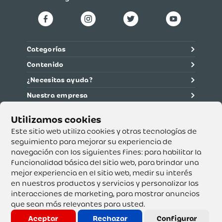
Categorías
Contenido
¿Necesitas ayuda?
Nuestra empresa
Información legal
Ética y cumplimiento
Este sitio web utiliza cookies y otras tecnologías de
seguimiento para mejorar su experiencia de
navegación con los siguientes fines:
para habilitar la
Supertiendas y Drogería Olímpica S.A. - Nit 890.107.487 -
Dirección de notificación: Calle 53 No. 46-192 local 3-01
funcionalidad básica del sitio web
,
para brindar una
Teléfono: 3232540999 - Correo:
mejor experiencia en el sitio web
,
medir su interés
servicioalcliente@olimpica.com.co
en nuestros productos y servicios y personalizar las
interacciones de marketing
,
para mostrar anuncios
que sean más relevantes para usted
.
Copyright o Actualización 2023 OLÍMPICA S.A. Derechos
Reservados.
Aceptar
Rechazar
Configurar