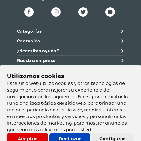
Categorías
Contenido
¿Necesitas ayuda?
Nuestra empresa
Información legal
Ética y cumplimiento
Este sitio web utiliza cookies y otras tecnologías de
seguimiento para mejorar su experiencia de
navegación con los siguientes fines:
para habilitar la
Supertiendas y Drogería Olímpica S.A. - Nit 890.107.487 -
Dirección de notificación: Calle 53 No. 46-192 local 3-01
funcionalidad básica del sitio web
,
para brindar una
Teléfono: 3232540999 - Correo:
mejor experiencia en el sitio web
,
medir su interés
servicioalcliente@olimpica.com.co
en nuestros productos y servicios y personalizar las
interacciones de marketing
,
para mostrar anuncios
que sean más relevantes para usted
.
Copyright o Actualización 2023 OLÍMPICA S.A. Derechos
Reservados.
Aceptar
Rechazar
Configurar