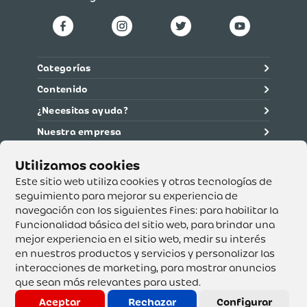
Categorías
Contenido
¿Necesitas ayuda?
Nuestra empresa
Información legal
Ética y cumplimiento
Este sitio web utiliza cookies y otras tecnologías de
seguimiento para mejorar su experiencia de
navegación con los siguientes fines:
para habilitar la
Supertiendas y Drogería Olímpica S.A. - Nit 890.107.487 -
Dirección de notificación: Calle 53 No. 46-192 local 3-01
funcionalidad básica del sitio web
,
para brindar una
Teléfono: 3232540999 - Correo:
mejor experiencia en el sitio web
,
medir su interés
servicioalcliente@olimpica.com.co
en nuestros productos y servicios y personalizar las
interacciones de marketing
,
para mostrar anuncios
que sean más relevantes para usted
.
Copyright o Actualización 2023 OLÍMPICA S.A. Derechos
Reservados.
Aceptar
Rechazar
Configurar