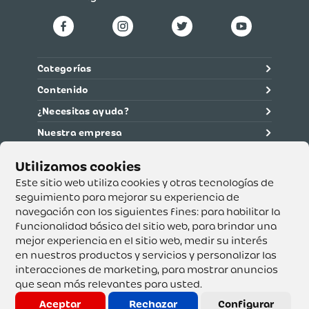
Categorías
Contenido
¿Necesitas ayuda?
Nuestra empresa
Información legal
Ética y cumplimiento
Este sitio web utiliza cookies y otras tecnologías de
seguimiento para mejorar su experiencia de
navegación con los siguientes fines:
para habilitar la
Supertiendas y Drogería Olímpica S.A. - Nit 890.107.487 -
Dirección de notificación: Calle 53 No. 46-192 local 3-01
funcionalidad básica del sitio web
,
para brindar una
Teléfono: 3232540999 - Correo:
mejor experiencia en el sitio web
,
medir su interés
servicioalcliente@olimpica.com.co
en nuestros productos y servicios y personalizar las
interacciones de marketing
,
para mostrar anuncios
que sean más relevantes para usted
.
Copyright o Actualización 2023 OLÍMPICA S.A. Derechos
Reservados.
Aceptar
Rechazar
Configurar