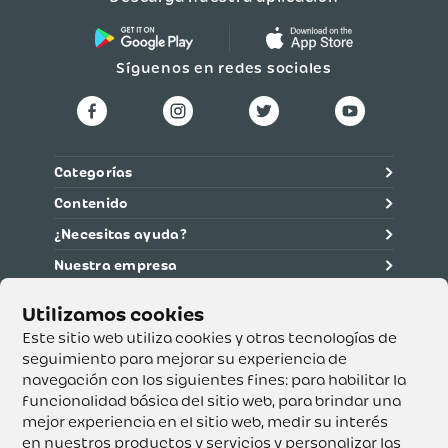
Síguenos en redes sociales
Categorías
Contenido
¿Necesitas ayuda?
Nuestra empresa
Información legal
Ética y cumplimiento
Este sitio web utiliza cookies y otras tecnologías de
seguimiento para mejorar su experiencia de
navegación con los siguientes fines:
para habilitar la
Supertiendas y Drogería Olímpica S.A. - Nit 890.107.487 -
Dirección de notificación: Calle 53 No. 46-192 local 3-01
funcionalidad básica del sitio web
,
para brindar una
Teléfono: 3232540999 - Correo:
mejor experiencia en el sitio web
,
medir su interés
servicioalcliente@olimpica.com.co
en nuestros productos y servicios y personalizar las