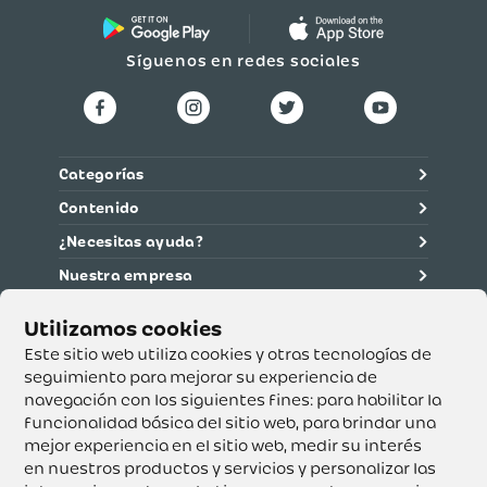
Síguenos en redes sociales
Categorías
Contenido
¿Necesitas ayuda?
Nuestra empresa
Información legal
Ética y cumplimiento
Este sitio web utiliza cookies y otras tecnologías de
seguimiento para mejorar su experiencia de
navegación con los siguientes fines:
para habilitar la
Supertiendas y Drogería Olímpica S.A. - Nit 890.107.487 -
Dirección de notificación: Calle 53 No. 46-192 local 3-01
funcionalidad básica del sitio web
,
para brindar una
Teléfono: 3232540999 - Correo:
mejor experiencia en el sitio web
,
medir su interés
servicioalcliente@olimpica.com.co
en nuestros productos y servicios y personalizar las