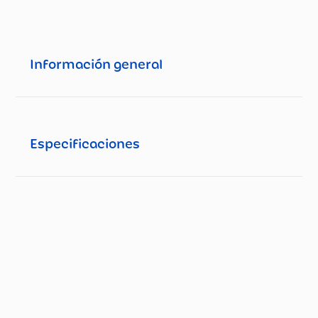
Información general
Especificaciones
Especificaciones técnicas
Propiedad
Especificación
Tipo de Bebida
Aromática/Té