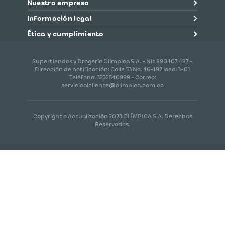
Nuestra empresa
Información legal
Ética y cumplimiento
Supertiendas y Drogería Olímpica S.A. - Nit 890.107.487 -
Dirección de notificación: Calle 53 No. 46-192 local 3-01
Teléfono: 3232540999 - Correo:
servicioalcliente@olimpica.com.co
Copyright o Actualización 2023 OLÍMPICA S.A. Derechos
Reservados.