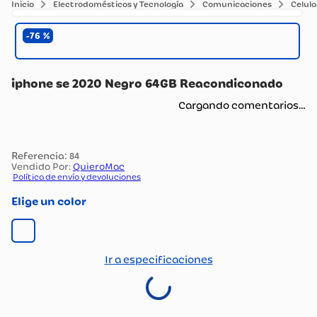
Electrodomésticos y Tecnología
Comunicaciones
Celula
76
iphone se 2020 Negro 64GB Reacondiconado
Cargando comentarios…
:
84
Vendido Por:
QuieroMac
Política de envío y devoluciones
color
Ir a especificaciones