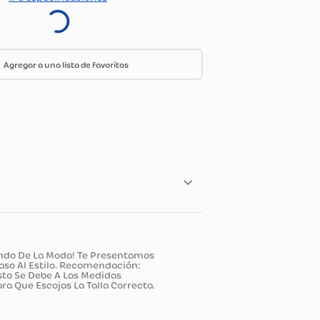
S
L
M
XL
Ir a especificaciones
endencia Del Mundo De La Moda! Te Presentamos