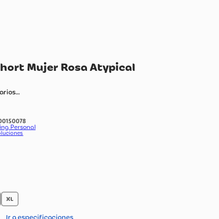
rmuda Short Mujer Rosa Atypical
1953
ando comentarios…
:
1100150078
do Por:
Marketing Personal
ica de envío y devoluciones
color
talla