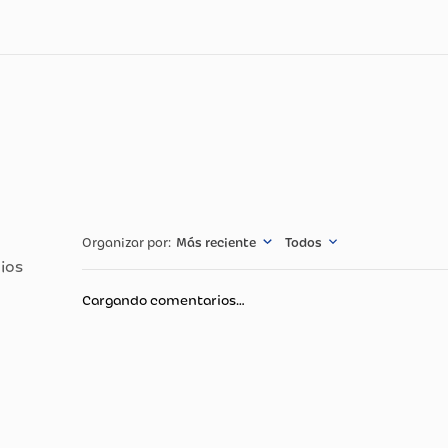
ra Y Estampados Perfecta Para Tu Día A Día Y Siéntete Dand
Empaque Y En El Producto Puede Diferir Con La Numeración 
igen De Cada Producto. Te Recomendamos Consultar La Tabla D
Pantys, Bodys Y Cacheteros No Tienen Cambio. Origen: Produ
cnicas
Especificació
Nuestros produ
contados a part
será de cuaren
una garantía d
revisado por n
estará sujeta a
garantía se ad
Más reciente
Todos
1480 de 2011 y 
Material Princ
Cargando comentarios…