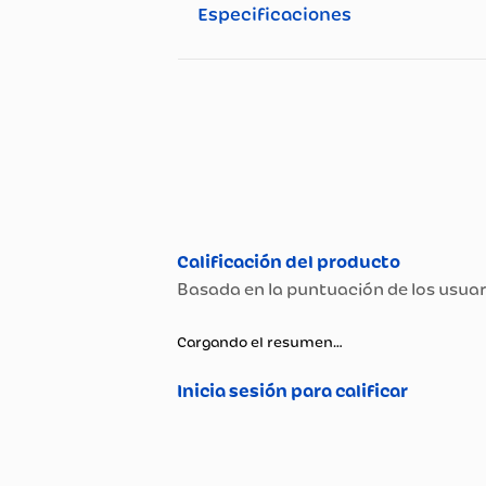
Una Colección Llena De Textu
Recuerda Que La Talla En El 
Utilizadas Por El País De Or
Los Productos Interior Como 
Especificaciones
Especificaciones té
Propiedad
Garantía
Material