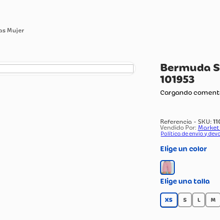
Bermudas Mujer
Be
10
Carg
Vendi
Polít