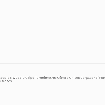
ducto
ERICO Modelo NW08810A Tipo Termómetros Género Unisex Ca
eedor 12 Meses