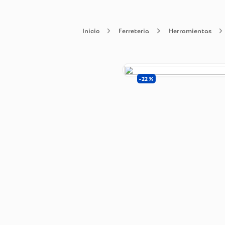
Ferreteria
Herramien
22