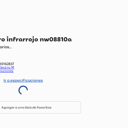
rmometro infrarrojo nw08810a
ando comentarios…
:
1100162837
do Por:
Grupo Electro M
ica de envío y devoluciones
Ir a especificaciones