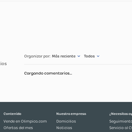
cnicas
Especificació
nw08810a
12 meses
Más reciente
Todos
Cargando comentarios…