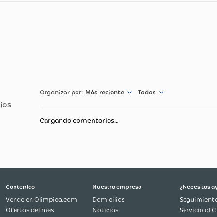
cnicas
Especificació
SARIS
0.1 (KG)
Más reciente
Todos
Negro
ACCI0031
Cargando comentarios…
Estados Unido