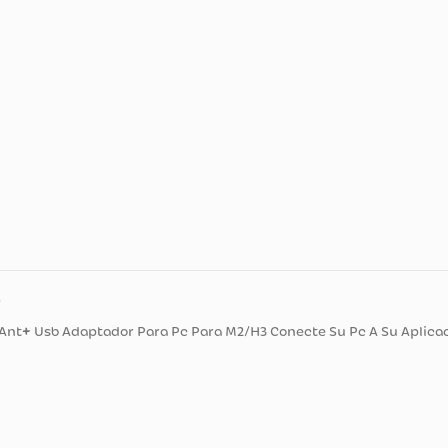
ducto
 Saris Ant+ Usb Adaptador Para Pc Para M2/H3 Conecte Su Pc 