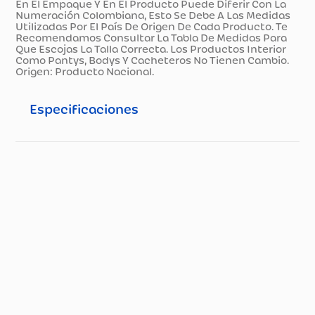
En El Empaque Y En El Producto Puede Diferir Con La
Numeración Colombiana, Esto Se Debe A Las Medidas
Utilizadas Por El País De Origen De Cada Producto. Te
Recomendamos Consultar La Tabla De Medidas Para
Que Escojas La Talla Correcta. Los Productos Interior
Como Pantys, Bodys Y Cacheteros No Tienen Cambio.
Origen: Producto Nacional.
Especificaciones
Especificaciones técnicas
Propiedad
Especificación
Nuestros productos
tienen una garantía
de cuarenta (40) días
contados a partir de la
facturación de esto,
en todo caso la
garantía será de
cuarenta (40) días
siempre y cuando no