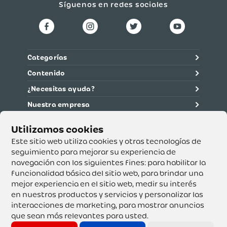
Síguenos en redes sociales
Categorías
Contenido
¿Necesitas ayuda?
Nuestra empresa
Información legal
Ética y cumplimiento
Este sitio web utiliza cookies y otras tecnologías de
seguimiento para mejorar su experiencia de
navegación con los siguientes fines:
para habilitar la
Supertiendas y Drogería Olímpica S.A. - Nit 890.107.487 -
Dirección de notificación: Calle 53 No. 46-192 local 3-01
funcionalidad básica del sitio web
,
para brindar una
Teléfono: 3232540999 - Correo:
mejor experiencia en el sitio web
,
medir su interés
servicioalcliente@olimpica.com.co
en nuestros productos y servicios y personalizar las
interacciones de marketing
,
para mostrar anuncios
que sean más relevantes para usted
.
Copyright o Actualización 2023 OLÍMPICA S.A. Derechos