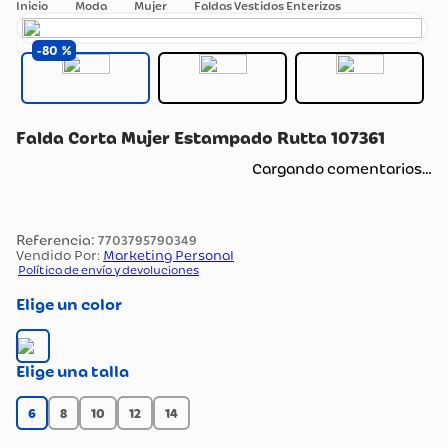
Moda
Mujer
Faldas Vestidos Enterizos
80
Falda Corta Mujer Estampado Rutta 107361
Cargando comentarios…
:
7703795790349
Vendido Por:
Marketing Personal
Política de envío y devoluciones
color
talla
6
8
10
12
14