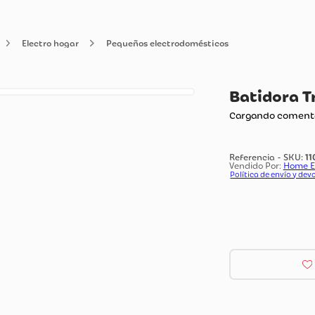
ología
Electro hogar
Pequeños electrodomésticos
Bat
Carg
Vendi
Polít