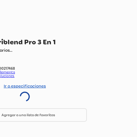
idora Triblend Pro 3 En 1
ando comentarios…
:
1100217468
do Por:
Home Elements
ica de envío y devoluciones
Ir a especificaciones