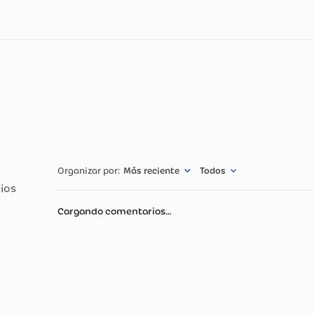
on la
batidora 3 en 1 Home Elements
, el aliado perfecto para 
ro inoxidable de 3.5 litros
, podrás batir, mezclar y amasar co
ar el cabezal te ofrecen practicidad y seguridad, mientras q
rar
tortas, postres, sopas, salsas y mucho más
, haciendo de 
cnicas
Especificació
2 AÑOS
300 WATTS
Más reciente
Todos
Cargando comentarios…