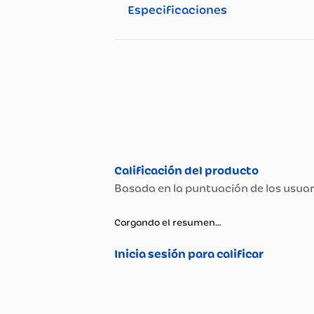
Prepara recetas deliciosas c
velocidades
y un
tazón de ace
apagado automático al levant
estabilidad. Ideal para prepa
profesional.
Especificaciones
Especificaciones té
Propiedad
Garantía
Potencia