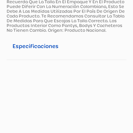
Recuerda Que La Talla En El Empaque Y En El Producto
Puede Diferir Con La Numeración Colombiana, Esto Se
Debe A Las Medidas Utilizadas Por El País De Origen De
Cada Producto. Te Recomendamos Consultar La Tabla
De Medidas Para Que Escojas La Talla Correcta. Los
Productos Interior Como Pantys, Bodys Y Cacheteros
No Tienen Cambio. Origen: Producto Nacional.
Especificaciones
Especificaciones técnicas
Propiedad
Especificación
Nuestros productos
tienen una garantía
de cuarenta (40) días
contados a partir de la
facturación de esto,
en todo caso la
garantía será de
cuarenta (40) días
siempre y cuando no