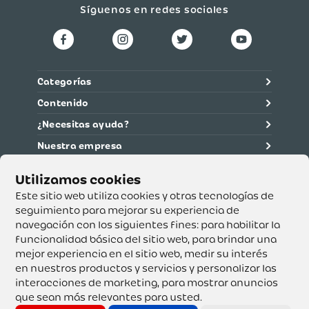
Síguenos en redes sociales
Categorías
Contenido
¿Necesitas ayuda?
Nuestra empresa
Información legal
Ética y cumplimiento
Este sitio web utiliza cookies y otras tecnologías de
seguimiento para mejorar su experiencia de
navegación con los siguientes fines:
para habilitar la
Supertiendas y Drogería Olímpica S.A. - Nit 890.107.487 -
Dirección de notificación: Calle 53 No. 46-192 local 3-01
funcionalidad básica del sitio web
,
para brindar una
Teléfono: 3232540999 - Correo:
mejor experiencia en el sitio web
,
medir su interés
servicioalcliente@olimpica.com.co
en nuestros productos y servicios y personalizar las
interacciones de marketing
,
para mostrar anuncios
que sean más relevantes para usted
.
Copyright o Actualización 2023 OLÍMPICA S.A. Derechos