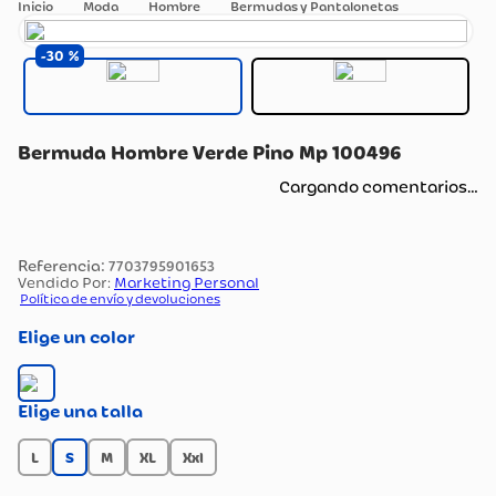
Moda
Hombre
Bermudas y Pantalonetas
30
Bermuda Hombre Verde Pino Mp 100496
Cargando comentarios…
:
7703795901653
Vendido Por:
Marketing Personal
Política de envío y devoluciones
color
talla
L
S
M
XL
Xxl