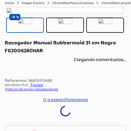
Hogar Cocina
Utensilios Para Limpieza
Utensilios Limpie
11
Recogedor Manual Rubbermaid 31 cm Negro
FG200628CHAR
Cargando comentarios…
:
86876170689
Vendido Por:
Tienex
Política de envío y devoluciones
Ir a especificaciones