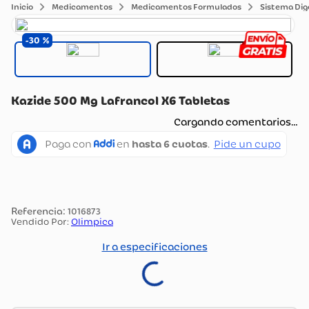
Medicamentos
Medicamentos Formulados
Sistema Dig
30
Kazide 500 Mg Lafrancol X6 Tabletas
Cargando comentarios…
:
1016873
Vendido Por:
Olimpica
Ir a especificaciones