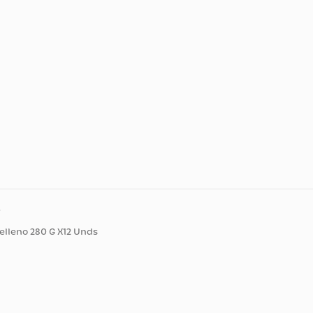
ducto
llito Relleno 280 G X12 Unds