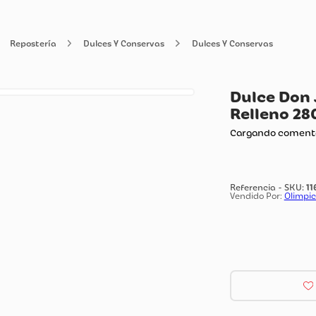
nsa
Repostería
Dulces Y Conservas
Dulces Y Cons
Du
Re
Carg
Vendi