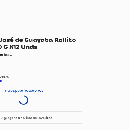
ervas
lce Don José de Guayaba Rollito
lleno 280 G X12 Unds
ando comentarios…
:
1169826
do Por:
Olimpica
Ir a especificaciones