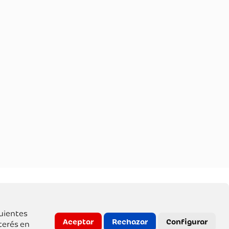
guientes
Aceptar
Rechazar
Configurar
terés en