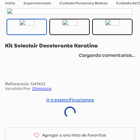
Supermercado
Cuidado Personal y Belleza
Cuidado del 
Kit Soleclair Decolorante Keratina
Cargando comentarios…
:
1241623
Vendido Por:
Olimpica
Ir a especificaciones