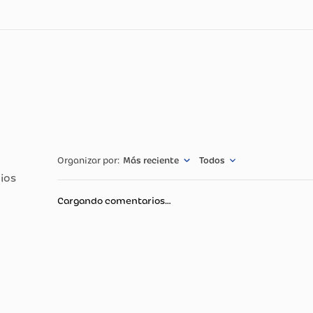
tus encías, limpian eficazmente entre los dientes y mejillas. 
lmente acabará con los microorganismos. Mientras que el m
cómodamente. El empaque contiene 3 unidades, para que tú y
cnicas
Especificació
Cepillos Denta
Más reciente
Todos
Cargando comentarios…