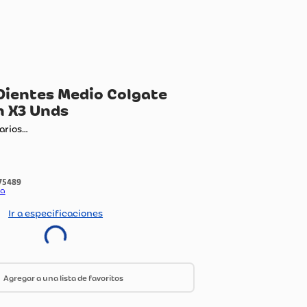
pillo de Dientes Medio Colgate
tra Clean X3 Unds
ando comentarios…
:
1375489
do Por:
Olimpica
Ir a especificaciones