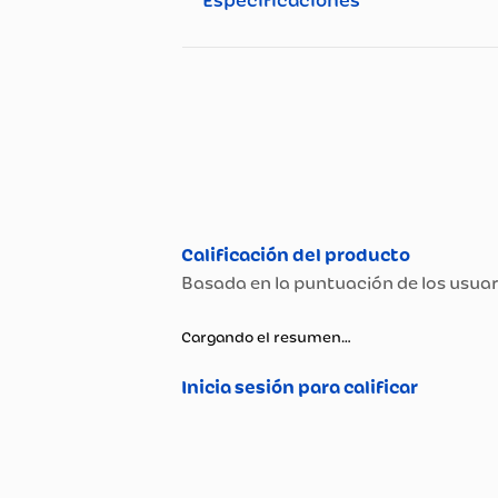
multinivel que no lastimarán 
limpiador de lengua que igua
el cepillado de tus dientes 
beneficios.
Especificaciones
Especificaciones té
Propiedad
Tipo de Cuidado Oral
Cargando el resumen…