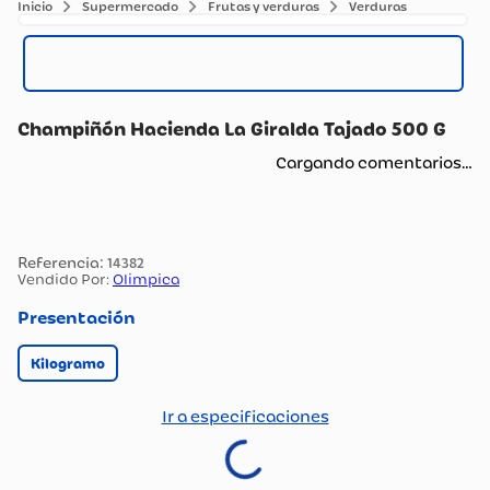
Supermercado
Frutas y verduras
Verduras
Champiñón Hacienda La Giralda Tajado 500 G
Cargando comentarios…
:
14382
Vendido Por:
Olimpica
Presentación
Kilogramo
Ir a especificaciones