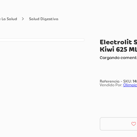
dado De La Salud
Salud Digestiva
El
Ki
Carg
Vendi