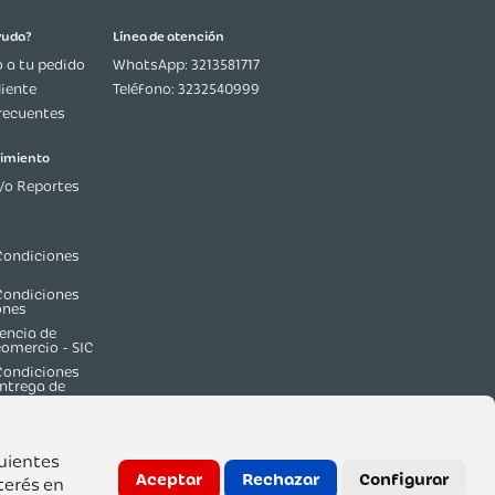
¿Necesitas ayuda?
Línea de atención
Seguimiento a tu pedido
WhatsApp: 3213581717
Servicio al Cliente
Teléfono: 3232540999
Preguntas frecuentes
Ética y cumplimiento
Denuncias y/o Reportes
Términos y Condiciones
guientes
Generales
Aceptar
Rechazar
Configurar
terés en
Términos y Condiciones