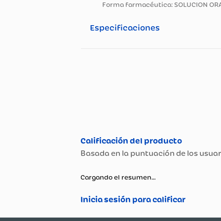
Registro Sanitario INVIMA: 2
Principio Activo: SODIO/PO
Concentración: 12/149/30/41/
Forma farmacéutica: SOLUC
Especificaciones