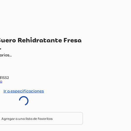
ectrolit Suero Rehidratante Fresa
wi 625 ML
ando comentarios…
:
1481552
do Por:
Olimpica
Ir a especificaciones