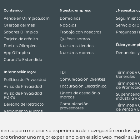
Cargando comentarios…
Contenido
Nuestra empresa
Vende en Olimpica.com
Domicilios
Ofertas del mes
Noticias
Sabores Olímpica
Trabaja con nosotros
Tarjeta de crédito
Quiénes somos
Puntos Olimpica
Nuestras tiendas
App Olímpica
Nuestras marcas
Garantía Extendida
Información legal
TDT
uimiento para mejorar su experiencia de navegación con los si
Comunicación Clientes
Política de Privacidad
ara brindar una mejor experiencia en el sitio web
,
medir su in