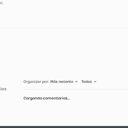
020M-0009131-R1
TASIO/CALCIO/MAGNESIO/LACTATO/DESTROSA
314MG/5
ION ORAL
Más reciente
Todos