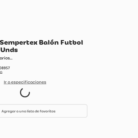
obo R-12 Sempertex Balón Futbol
anco X12 Unds
ando comentarios…
:
1708957
do Por:
Olimpica
Ir a especificaciones