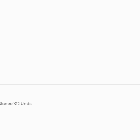
ducto
utbol Blanco X12 Unds