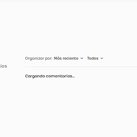
cnicas
Especificació
o Importador
Sempertex De 
Más reciente
Todos
Cargando comentarios…