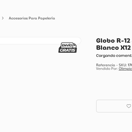
elería
Accesorios Para Papelería
Gl
Bl
Carg
Vendi