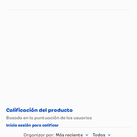
Especificaciones técnicas
Propiedad
Especificación
Peso (Kg)
0,409
País de Origen.
Colombia
Nombre del
Fabricante y /o
Fabricante Estra
Importador
Material
San
Más reciente
Todos