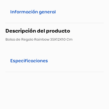
Información general
Descripción del producto
Bolsa de Regalo Rainbow 35X12X10 Cm
Especificaciones
Especificaciones técnicas
Propiedad
Especificación
Nombre del
Fabricante y /o
May'S Zona Libre S.A.
Importador