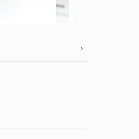
o de seguridad, de 66cm
rrillas dobles en hierro
n