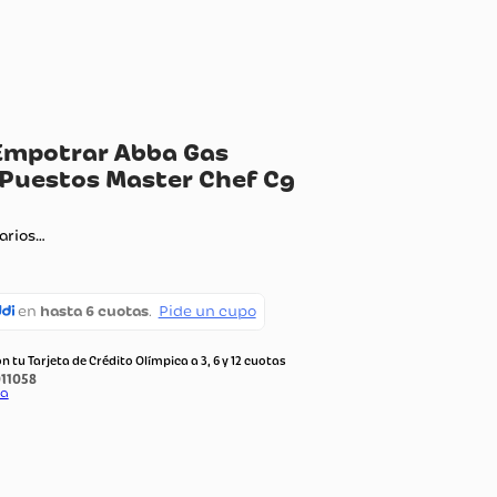
tufa de Empotrar Abba Gas
opano 4 Puestos Master Chef Cg
1 V4D N
ando comentarios…
terés pagando con tu Tarjeta de Crédito Olímpica a 3, 6 y 12 cuotas
:
5011058
do Por:
Olimpica
color