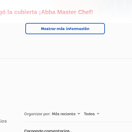
Llegó la cubierta ¡Abba Master Chef!
Cubierta Abba Master Chef en vidrio negr
Mostrar más
de ancho, con quemador triple corona y pa
fundido para una mayor firmeza.
cnicas
Especificació
11,5