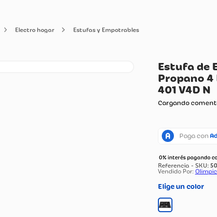
ología
Electro hogar
Estufas y Empotrables
Es
Pr
40
Carg
0% in
Vendi