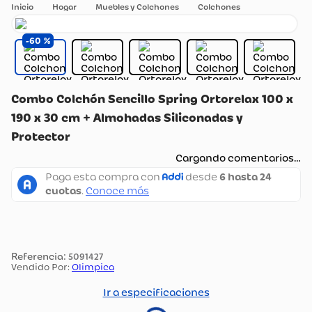
Hogar
Muebles y Colchones
Colchones
60
Combo Colchón Sencillo Spring Ortorelax 100 x
190 x 30 cm + Almohadas Siliconadas y
Protector
Cargando comentarios…
:
5091427
Vendido Por:
Olimpica
Ir a especificaciones