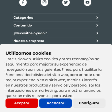
Gama del Colchón
Media
Tipo de Colchón
No Aplica
Categorías
Contenido
¿Necesitas ayuda?
Nuestra empresa
Información legal
Ética y cumplimiento
Este sitio web utiliza cookies y otras tecnologías de
seguimiento para mejorar su experiencia de
navegación con los siguientes fines:
para habilitar la
Supertiendas y Drogería Olímpica S.A. - Nit 890.107.487 -
Dirección de notificación: Calle 53 No. 46-192 local 3-01
funcionalidad básica del sitio web
,
para brindar una
Teléfono: 3232540999 - Correo:
mejor experiencia en el sitio web
,
medir su interés
servicioalcliente@olimpica.com.co
en nuestros productos y servicios y personalizar las
interacciones de marketing
,
para mostrar anuncios
que sean más relevantes para usted
.
Copyright o Actualización 2023 OLÍMPICA S.A. Derechos
Reservados.
Aceptar
Rechazar
Configurar