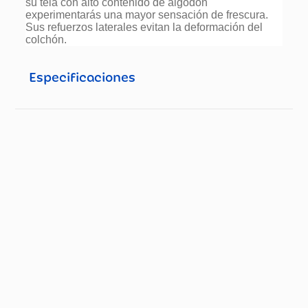
su tela con alto contenido de algodón
experimentarás una mayor sensación de frescura.
Sus refuerzos laterales evitan la deformación del
colchón.
Especificaciones
Especificaciones técnicas
Propiedad
Especificación
Peso (Kg)
31.0
Modelo
Uso Una Cara
País de Origen.
Colombia
Nombre del
Fabricante y /o
Industrias Spring S.A.S