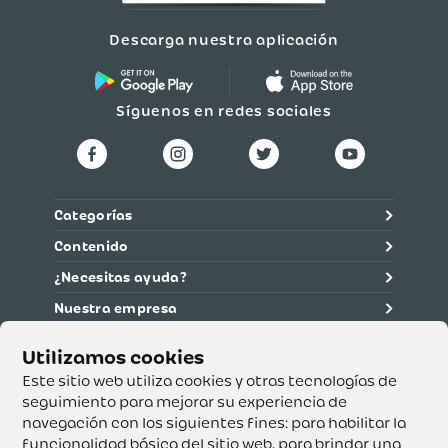
Descarga nuestra aplicación
Síguenos en redes sociales
Categorías
Contenido
¿Necesitas ayuda?
Nuestra empresa
Información legal
Ética y cumplimiento
Este sitio web utiliza cookies y otras tecnologías de
seguimiento para mejorar su experiencia de
navegación con los siguientes fines:
para habilitar la
Supertiendas y Drogería Olímpica S.A. - Nit 890.107.487 -
Dirección de notificación: Calle 53 No. 46-192 local 3-01
funcionalidad básica del sitio web
,
para brindar una