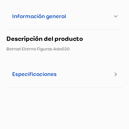
Información general
Descripción del producto
Borrad Eterna Figuras Ada020
Especificaciones
Especificaciones técnicas
Propiedad
Especificación
Nombre del
Maneky
Fabricante y /o
Distribuciones S.A.S.