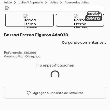
Útiles Y Papelería
Útiles
Accesorios Útiles
Borrad Eterna Figuras Ada020
Cargando comentarios…
:
5102196
Vendido Por:
Olimpica
Ir a especificaciones