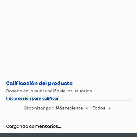
Propiedad
Especificación
Peso (Kg)
7.981
Material
Loza
Marca
Corona
Numero de piezas
4.0
Uso
Cocina/Decorativa
Apto para lavavajillas
Si
Más reciente
Todos
Cargando comentarios…