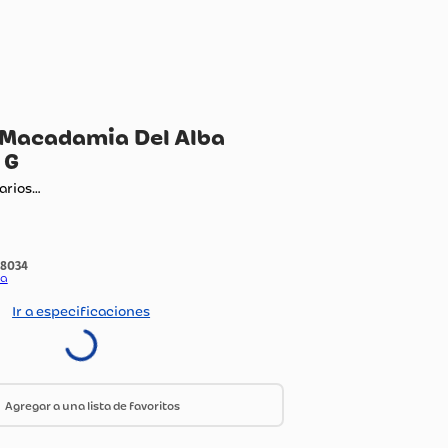
eces de Macadamia Del Alba
lado 100 G
ando comentarios…
:
648034
do Por:
Olimpica
Ir a especificaciones