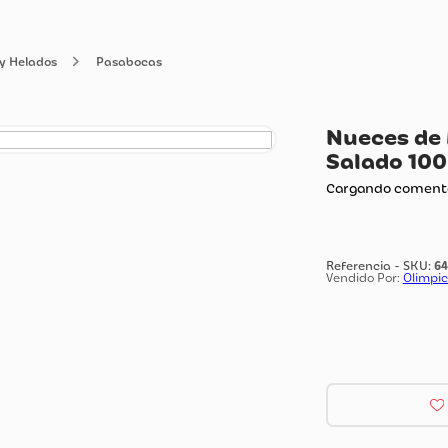
abocas y Helados
Pasabocas
Nu
Sa
Carg
Vendi