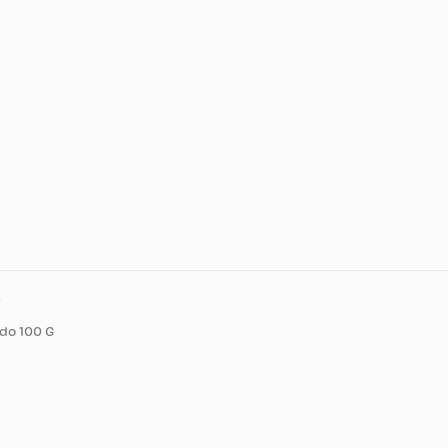
ducto
a Salado 100 G