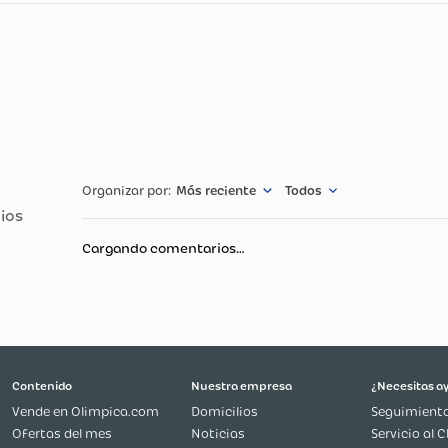
cnicas
Especificació
Otras Semillas
Más reciente
Todos
Cargando comentarios…