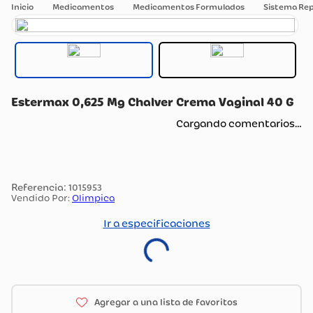
Medicamentos
Medicamentos Formulados
Sistema Re
Estermax 0,625 Mg Chalver Crema Vaginal 40 G
Cargando comentarios…
:
1015953
Vendido Por:
Olimpica
Ir a especificaciones