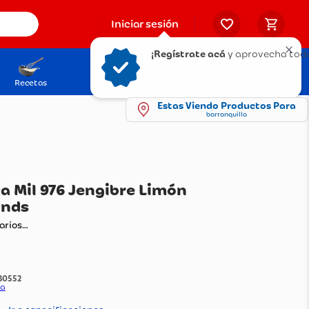
Iniciar sesión
¡Regístrate acá
y aprovecha todo
Recetas
Solicita tu Tarjeta
Puntos Olímpica
Estas Viendo Productos Para
barranquilla
ua Tónica Mil 976 Jengibre Limón
7 Ml X4 Unds
ando comentarios…
:
1230552