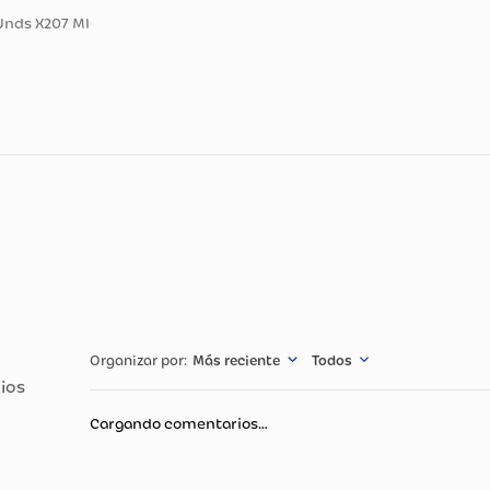
ducto
imón 4 Unds X207 Ml
cnicas
Especificació