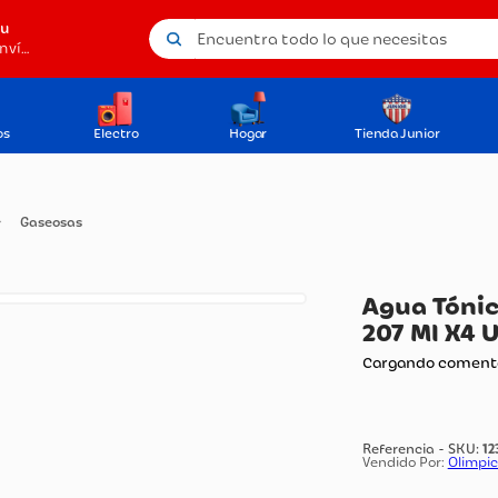
Encuentra todo lo que necesitas
tu
Método de envío
os
Electro
Hogar
Tienda Junior
idas
Gaseosas
Ag
20
Carg