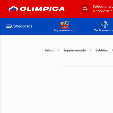
Selecciona 
Categorías
Supermercado
Medicament
Supermercado
Beb