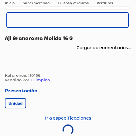
Supermercado
Frutas y verduras
Verduras
Ají Granaroma Molido 16 G
Cargando comentarios…
:
10166
Vendido Por:
Olimpica
Presentación
Unidad
Ir a especificaciones