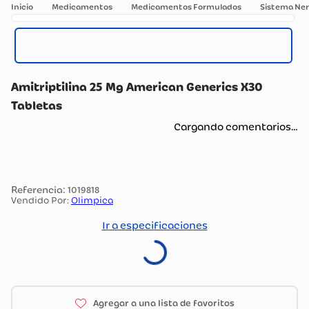
Medicamentos
Medicamentos Formulados
Sistema Ner
Amitriptilina 25 Mg American Generics X30
Tabletas
Cargando comentarios…
:
1019818
Vendido Por:
Olimpica
Ir a especificaciones