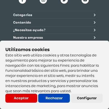
Categorías
Contenido
¿Necesitas ayuda?
Nuestra empresa
Información legal
Ética y cumplimiento
Este sitio web utiliza cookies y otras tecnologías de
seguimiento para mejorar su experiencia de
navegación con los siguientes fines:
para habilitar la
Supertiendas y Drogería Olímpica S.A. - Nit 890.107.487 -
Dirección de notificación: Calle 53 No. 46-192 local 3-01
funcionalidad básica del sitio web
,
para brindar una
Teléfono: 3232540999 - Correo:
mejor experiencia en el sitio web
,
medir su interés
servicioalcliente@olimpica.com.co
en nuestros productos y servicios y personalizar las
interacciones de marketing
,
para mostrar anuncios
que sean más relevantes para usted
.
Copyright o Actualización 2023 OLÍMPICA S.A. Derechos
Reservados.
Aceptar
Rechazar
Configurar