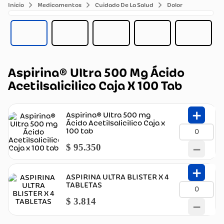
Medicamentos
Cuidado De La Salud
Dolor
Aspirina® Ultra 500 Mg Ácido
Acetilsalicilico Caja X 100 Tab
＋
Aspirina® Ultra 500 mg
Ácido Acetilsalicilico Caja x
100 tab
－
$
95.350
＋
ASPIRINA ULTRA BLISTER X 4
TABLETAS
$
3.814
－