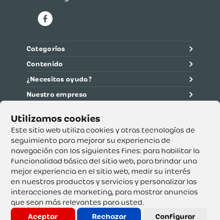
Categorías
Contenido
¿Necesitas ayuda?
Nuestra empresa
Información legal
Ética y cumplimiento
Este sitio web utiliza cookies y otras tecnologías de
seguimiento para mejorar su experiencia de
navegación con los siguientes fines:
para habilitar la
Supertiendas y Drogería Olímpica S.A. - Nit 890.107.487 -
Dirección de notificación: Calle 53 No. 46-192 local 3-01
funcionalidad básica del sitio web
,
para brindar una
Teléfono: 3232540999 - Correo:
mejor experiencia en el sitio web
,
medir su interés
servicioalcliente@olimpica.com.co
en nuestros productos y servicios y personalizar las
interacciones de marketing
,
para mostrar anuncios
que sean más relevantes para usted
.
Copyright o Actualización 2023 OLÍMPICA S.A. Derechos
Reservados.
Aceptar
Rechazar
Configurar