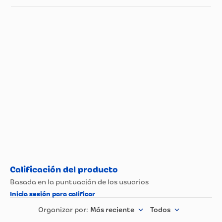
Especificaciones técnicas
Propiedad
Especificación
Marca
Sportfitness
Color
Negro
Modelo
BBL-003
País de Origen.
Colombia
Nombre del
Fabricante y /o
Sportfitness
Importador
Garantía
12 meses
Más reciente
Todos