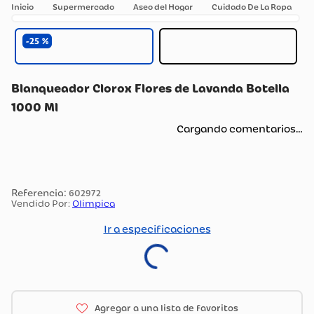
Supermercado
Aseo del Hogar
Cuidado De La Ropa
25
Blanqueador Clorox Flores de Lavanda Botella
1000 Ml
Cargando comentarios…
:
602972
Vendido Por:
Olimpica
Ir a especificaciones