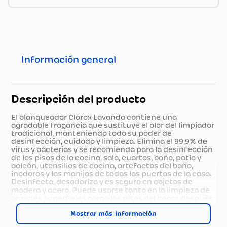
Información general
Descripción del producto
El blanqueador Clorox Lavanda contiene una
agradable fragancia que sustituye el olor del limpiador
tradicional, manteniendo todo su poder de
desinfección, cuidado y limpieza. Elimina el 99,9% de
virus y bacterias y se recomienda para la desinfección
de los pisos de la cocina, sala, cuartos, baño, patio y
balcón, utensilios de cocina, artefactos del baño,
inodoros y las manijas de todas las puertas de la casa.
Desinfecta, desodoriza y es seguro en objetos de
madera y acero. Puede usarse tanto en la limpieza de
grandes superficies como los pisos del hogar después
de haber barrido o aspirado, como también en
pequeñas superficies u objetos. La limpieza importa y
Mostrar más
la hacemos entre todos.