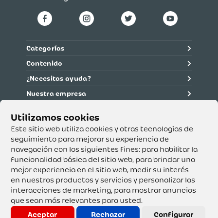
Categorías
Contenido
¿Necesitas ayuda?
Nuestra empresa
Información legal
Ética y cumplimiento
Este sitio web utiliza cookies y otras tecnologías de
seguimiento para mejorar su experiencia de
navegación con los siguientes fines:
para habilitar la
Supertiendas y Drogería Olímpica S.A. - Nit 890.107.487 -
Dirección de notificación: Calle 53 No. 46-192 local 3-01
funcionalidad básica del sitio web
,
para brindar una
Teléfono: 3232540999 - Correo:
mejor experiencia en el sitio web
,
medir su interés
servicioalcliente@olimpica.com.co
en nuestros productos y servicios y personalizar las
interacciones de marketing
,
para mostrar anuncios
que sean más relevantes para usted
.
Copyright o Actualización 2023 OLÍMPICA S.A. Derechos
Reservados.
Aceptar
Rechazar
Configurar