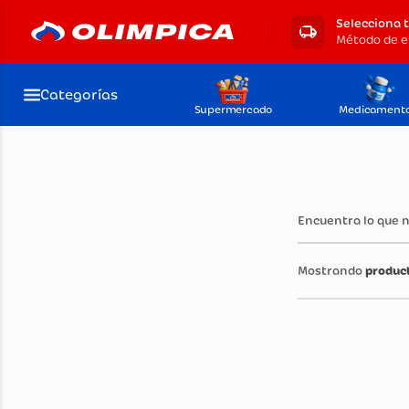
Selecciona 
Método de e
Categorías
Supermercado
Medicament
Encuentra lo que 
produc