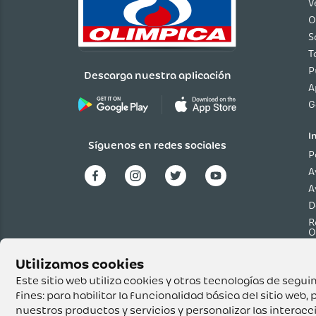
V
O
S
T
P
Descarga nuestra aplicación
A
G
I
Síguenos en redes sociales
P
A
A
D
R
O
P
p
T
Este sitio web utiliza cookies y otras tecnologías de seg
fines:
para habilitar la funcionalidad básica del sitio web
,
p
nuestros productos y servicios y personalizar las interac