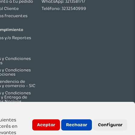
nto a tu pedido
WhatsApp: 3213581717
al Cliente
Teléfono: 3232540999
s frecuentes
cumplimiento
s y/o Reportes
 y Condiciones
es
 y Condiciones
ociones
endencia de
a y comercio - SIC
 y Condiciones
 y Entrega de
os Nocivos
guientes
Aceptar
Rechazar
Configurar
terés en
evantes