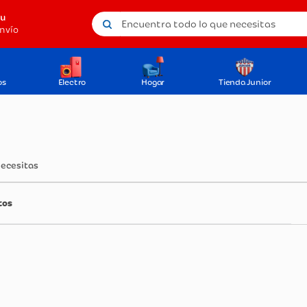
Encuentra todo lo que necesitas
tu
nvío
os
Electro
Hogar
Tienda Junior
necesitas
tos