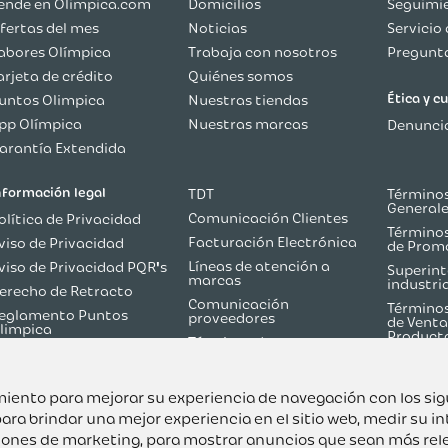
ende en Olimpica.com
Domicilios
Seguimie
fertas del mes
Noticias
Servicio 
abores Olímpica
Trabaja con nosotros
Pregunta
arjeta de crédito
Quiénes somos
Ética y 
untos Olimpica
Nuestras tiendas
pp Olímpica
Nuestras marcas
Denuncia
arantía Extendida
nformación legal
TDT
Términos
General
Comunicación Clientes
olítica de Privacidad
Términos
Facturación Electrónica
viso de Privacidad
de Prom
Líneas de atención a
viso de Privacidad PQR's
Superint
marcas
industri
erecho de Retracto
Comunicación
Términos
eglamento Puntos
proveedores
de Venta
limpica
Product
Términos de
olítica de Reversión de
Martketplace
ago
Términos y Condiciones
odo sobre TDT
Flash Olímpica
uimiento para mejorar su experiencia de navegación con los si
ara brindar una mejor experiencia en el sitio web
,
medir su in
ciones de marketing
,
para mostrar anuncios que sean más rel