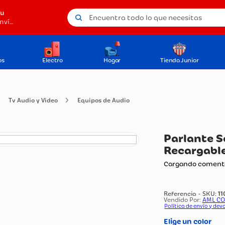
Encuentra todo lo que necesitas
tu
Método de envío
os
Electro
Hogar
Tienda Junior
ogía
Tv Audio y Video
Equipos de Audio
Pa
Re
Carg
Vendi