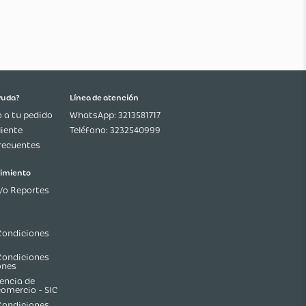
¿Necesitas ayuda?
Línea de atención
Seguimiento a tu pedido
WhatsApp: 3213581717
Servicio al Cliente
Teléfono: 3232540999
Preguntas frecuentes
Ética y cumplimiento