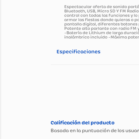
Información general
Descripción del pro
Espectacular oferta de sonido
Bluetooth, USB, Micro SD Y FM
control con todas las funcion
armar las fiestas donde quier
pantalla digital, diferentes 
Potente alto parlante con ra
-Batería de Lithium de larga
inalámbrico incluido -Máxima
Especificaciones