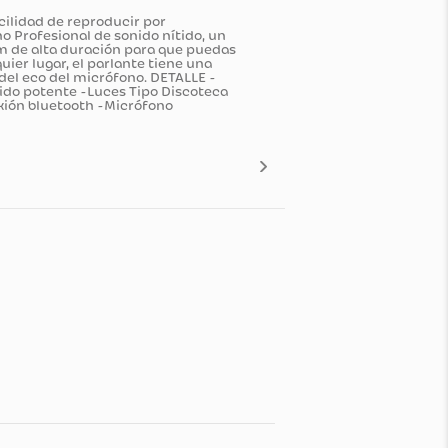
n, tiene la facilidad de reproducir por
n un Micrófono Profesional de sonido nítido, un
atería de Litium de alta duración para que puedas
rir en cualquier lugar, el parlante tiene una
 la intensidad del eco del micrófono. DETALLE -
alla LED o Sonido potente -Luces Tipo Discoteca
l remoto -Conexión bluetooth -Micrófono