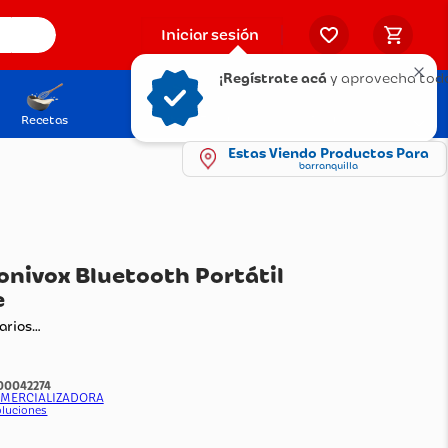
Iniciar sesión
¡Regístrate acá
y aprovecha todo
Recetas
Solicita tu Tarjeta
Puntos Olímpica
Estas Viendo Productos Para
barranquilla
rlante Sonivox Bluetooth Portátil
cargable
ando comentarios…
:
1100042274
do Por:
AML COMERCIALIZADORA