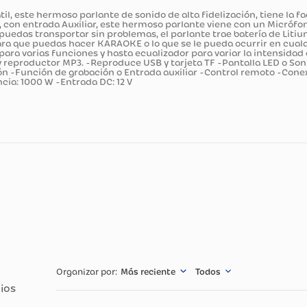
ducto
 portátil, este hermoso parlante de sonido de alta fidelizació
 Radio, con entrada Auxiliar, este hermoso parlante viene co
es y lo puedas transportar sin problemas, el parlante trae b
as o para que puedas hacer KARAOKE o lo que se le pueda ocur
botones para varias funciones y hasta ecualizador para variar
dio FM y reproductor MP3. -Reproduce USB y tarjeta TF -Pant
 duración -Función de grabación o Entrada auxiliar -Contro
 potencia: 1000 W -Entrada DC: 12 V