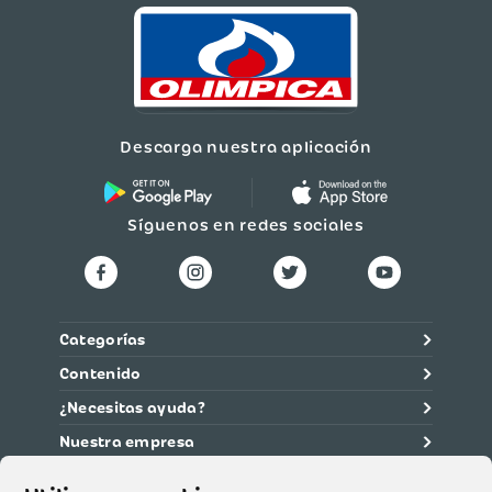
elementos, químicos y
derrames.
Material
Vidrio soda lime
Dimensiones
10 cm x 7 cm x 5 cm
Descarga nuestra aplicación
Color
GRIS
Síguenos en redes sociales
Presentación
Unidad
Cambios hasta 30 días
después de la compra
para productos de
Categorías
mesa, cocina,
Contenido
decoración y tapetes.
Cambios de muebles e
¿Necesitas ayuda?
iluminación máximo 2
días después de la
Nuestra empresa
fecha de entrega. Se
debe presentar la
Información legal
tirilla o número de