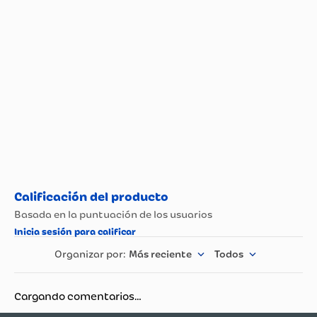
Propiedad
Especificación
Peso (Kg)
0,3 Kg
Para realizar la
garantía, el cliente
debe informar el daño,
poner el producto a
nuestra disposición y
mencionar la fecha de
compra. Productos de
mesa, cocina,
decoración,
luminarias y tapetes
tienen 90 días de
Garantía
garantía, muebles un
año, fragancias y
productos de aseo 30
días. Exclusiones:
productos
Más reciente
Todos
modificados, mal
ensamblados, uso
indebido, golpes,
Cargando comentarios…
desgaste natural,
exposición a